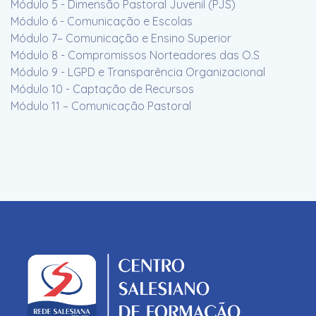
Módulo 5 - Dimensão Pastoral Juvenil (PJS)
Módulo 6 - Comunicação e Escolas
Módulo 7– Comunicação e Ensino Superior
Módulo 8 - Compromissos Norteadores das O.S
Módulo 9 - LGPD e Transparência Organizacional
Módulo 10 - Captação de Recursos
Módulo 11 – Comunicação Pastoral